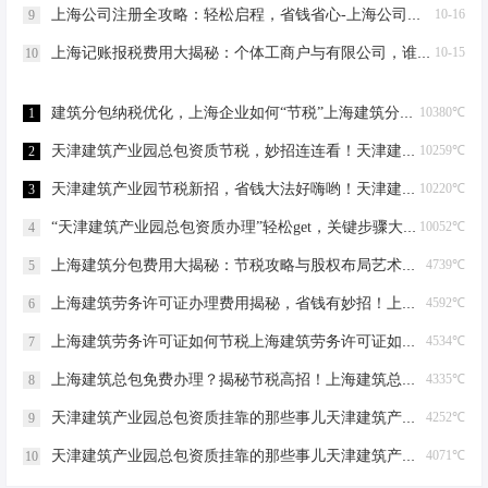
上海公司注册全攻略：轻松启程，省钱省心-上海公司注册需要哪些材料
10-16
9
上海记账报税费用大揭秘：个体工商户与有限公司，谁更省钱？-上海记账报税需要多少费用？
10-15
10
建筑分包纳税优化，上海企业如何“节税”上海建筑分包纳税优化
10380℃
1
天津建筑产业园总包资质节税，妙招连连看！天津建筑产业园总包资质节税优化
10259℃
2
天津建筑产业园节税新招，省钱大法好嗨哟！天津建筑产业园总包资质节税优化
10220℃
3
“天津建筑产业园总包资质办理”轻松get，关键步骤大揭秘！天津建筑产业园总包资质办理
10052℃
4
上海建筑分包费用大揭秘：节税攻略与股权布局艺术上海建筑分包有什么费用
4739℃
5
上海建筑劳务许可证办理费用揭秘，省钱有妙招！上海建筑劳务许可证办理费用是多少
4592℃
6
上海建筑劳务许可证如何节税上海建筑劳务许可证如何节税
4534℃
7
上海建筑总包免费办理？揭秘节税高招！上海建筑总包免费办理吗？
4335℃
8
天津建筑产业园总包资质挂靠的那些事儿天津建筑产业园总包资质挂靠
4252℃
9
天津建筑产业园总包资质挂靠的那些事儿天津建筑产业园总包资质挂靠
4071℃
10