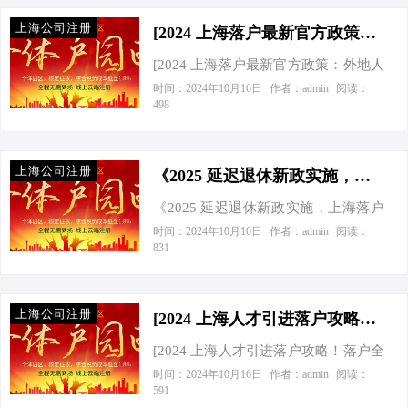
的好处。这确实是一个热门话题，随
能为个人和企业的发展带来更多的机
上海公司注册
着上海的不断发展，落户上海成为了
[2024 上海落户最新官方政策：外地人落户上海 5 大类方式汇总！]
会。那么，到底需要满足哪些条件才
许多人追求的目标。那么，落户上海
能落户上海呢？ 首先，我们来看看基
[2024 上海落户最新官方政策：外地人
到底有哪些好处呢？让我们一起来探
本条件。申请人必须年满 18 周岁，具
落户上海 5 大类方式汇总！] 今天接到
时间：2024年10月16日
作者：admin
阅读：
讨一下。 首先，落户上海可以享受上
498
有完全民事行为能力，且在上海有合
一个老板电话，他非常着急地询问关
海的优质教育资源。上海拥有众多顶
法稳定的住所。此外，申请人还需要
于外地人在上海落户的相关政策。作
尖的学校，无论是小学、中学还是大
在上海连续缴纳社会保险和个人…
为一名创业指导专家，我深知落户上
学，教育质量都非常高。落户上海的
上海公司注册
海对于很多外地人来说是一个重要的
《2025 延迟退休新政实施，上海落户政策全面解析！》
孩子可以就近入学，接受更好的教
目标，不仅关系到个人的发展，也关
育，为他们的未来发展打下坚实的基
《2025 延迟退休新政实施，上海落户
系到家庭的未来。于是，我立刻开始
础。据统计，上海的高考录取率一直
政策全面解析！》 今天接到一个老板
时间：2024年10月16日
作者：admin
阅读：
为他整理 2024 上海落户最新官方政
831
位居全国前列，这对于孩子的升学来
电话，他一脸焦急地问我：“专家啊，
策，并详细地向他介绍了外地人落户
说是非常有利的。 其次，落户上海可
2025 年延迟退休新政要实施啦，这对
上海的 5 大类方式。 一、人才引进类
以享受上海的医疗资源。上海拥有一
我的企业和个人发展影响可大了，你
这是外地人落户上海最常见的方式之
上海公司注册
流…
快给我说说该咋办啊？”嘿呀，这可真
[2024 上海人才引进落户攻略！落户全流程解析（附材料清单）]
一。符合一定条件的高层次人才、专
是个热门话题呢，咱可得好好唠唠。
业技术人才和管理人才可以通过人才
[2024 上海人才引进落户攻略！落户全
先来说说这 2025 年延迟退休新政，这
引进的方式落户上海。具体条件包括
流程解析（附材料清单）] 今天接到一
时间：2024年10月16日
作者：admin
阅读：
意味着大家的工作年限可能要延长
591
学历、职称、工作经验等方面的要
个老板电话，他焦急地询问上海人才
啦，那对于企业来说，人员成本可就