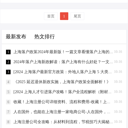
求。例如，具有硕士及以上学历，或
引进落户的相关事宜。作为一名创业
有变化咯。不过别慌，咱还有上海落
具有中级及以上职称，且在上海…
指导专家，我深知这其中的门道和细
户政策可以好好利用呢。上海作为国
首页
节，于是决定为他详细解答。 上海人
1
尾页
际化大都市，落户政策那可是相当有
才引进落户政策一直备受关注，吸引
吸引力的，吸引了无数人才前往。 咱
了众多优秀人才前来落户。那么，到
先聊聊财税方面哈。就拿净利润 500
最新发布
热文排行
底如何才能顺利办理上海人才引进落
万来举例，这可是不少的利润呢。如
户呢？下面，我将为大家详细解析落
果是有限公司，那所得税得 25%，这
户全流程，并附上材料清单。 一、落
上海落户政策2024年最新版！一篇文章看懂落户上海的条件！ - 2021上海落户政策解读
10-16
1
就去掉了 125…
户条件 具有本科及以上学历或中级及
2024年落户上海新政解读：落户上海有什么好处？一文搞懂！ - 20年上海落户政策
10-16
2
以上专业技术职务任职资格； 年龄在
55 周岁以下（特殊人才可适当放
[2024 上海落户最新官方政策：外地人落户上海 5 大类方式汇总！]
10-16
3
宽）； 在沪工作并缴纳社会保险和个
《2025 延迟退休新政实施，上海落户政策全面解析！》
10-16
4
人所得税。 二、落户流程 准备材料 身
份证、户口本； 学历证书、学位证
[2024 上海人才引进落户攻略！落户全流程解析（附材料清单）]
10-16
5
书； 专业技术职务任职资…
收藏！上海注册公司详细资料、流程和费用-收藏！上海注册公司详细资料、流程和费用
10-16
6
人在国外，也能在上海注册一家电商公司-人在国外，也能在上海注册一家电商公司
10-16
7
上海注册公司全攻略：从材料到流程，节税技巧大揭秘-上海注册公司需要的材料及流程
10-16
8