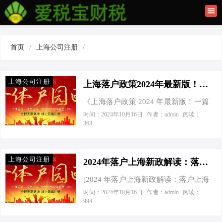
首页
联系我们
首页
/
上海公司注册
/
建筑资质办理
上海公司注册
上海公司注册
上海落户政策2024年最新版！一篇文章看懂落户上海的条件！ - 2021上海落户政策解读
《上海落户政策 2024 年最新版！一篇
文章看懂落户上海的条件！》 今天接
时间：2024年10月16日
作者：admin
阅读：
363
到一个老板电话，他满脸焦急地询问
上海落户政策的最新情况。作为一名
创业指导专家，我深知落户上海对于
上海公司注册
许多创业者来说是一个重要的目标，
2024年落户上海新政解读：落户上海有什么好处？一文搞懂！ - 20年上海落户政策
于是我决定为他详细解读 2024 年上海
[2024 年落户上海新政解读：落户上海
落户政策的最新版。 上海作为中国的
有什么好处？一文搞懂！] 今天接到一
时间：2024年10月16日
作者：admin
阅读：
经济中心，一直吸引着众多创业者和
994
个老板电话，他非常急切地询问关于
人才前来发展。落户上海不仅可以享
2024 年落户上海的新政以及落户上海
受优质的教育、医疗等公共资源，还