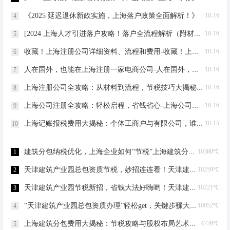
《2025 延迟退休新政实施，上海落户政策全面解析！》
10-16
4
[2024 上海人才引进落户攻略！落户全流程解析（附材料清单）]
10-16
5
收藏！上海注册公司详细资料、流程和费用-收藏！上海注册公司详细资料、流程和费用
10-16
6
人在国外，也能在上海注册一家电商公司-人在国外，也能在上海注册一家电商公司
10-16
7
上海注册公司全攻略：从材料到流程，节税技巧大揭秘-上海注册公司需要的材料及流程
10-16
8
上海公司注册全攻略：轻松启程，省钱省心-上海公司注册需要哪些材料
10-16
9
上海记账报税费用大揭秘：个体工商户与有限公司，谁更省钱？-上海记账报税需要多少费用？
10-15
10
建筑分包纳税优化，上海企业如何“节税”上海建筑分包纳税优化
10380℃
1
天津建筑产业园总包资质节税，妙招连连看！天津建筑产业园总包资质节税优化
10259℃
2
天津建筑产业园节税新招，省钱大法好嗨哟！天津建筑产业园总包资质节税优化
10221℃
3
“天津建筑产业园总包资质办理”轻松get，关键步骤大揭秘！天津建筑产业园总包资质办理
10052℃
4
上海建筑分包费用大揭秘：节税攻略与股权布局艺术上海建筑分包有什么费用
4739℃
5